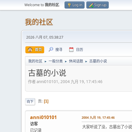
Welcome to
我的社区
.
Log in
Sign up
我的社区
2026 八月 07, 05:38:27
首页
搜寻
日历
我的社区
一般分类
休闲话题
古墓的小说
►
►
►
古墓的小说
作者 anni010101, 2004 九月 19, 17:45:46
页
1
向下
anni010101
2004 九月 19, 17:45:46
访客
大家听说了没，古墓出了小说
已记录