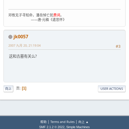
邓攸无子寻知命，潘岳悼亡犹
费词
。
——唐·元稹《遣悲怀》
jk0057
2007 九月 20, 21:19:04
#3
这和古墓有关么?
页
1
向上
USER ACTIONS
|
|
帮助
Terms and Rules
向上 ▲
,
SMF 2.1.2 © 2022
Simple Machines