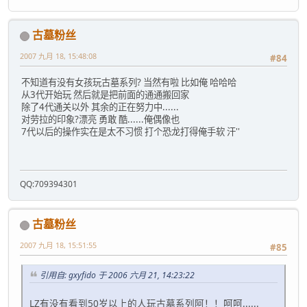
古墓粉丝
2007 九月 18, 15:48:08
#84
不知道有没有女孩玩古墓系列? 当然有啦 比如俺 哈哈哈
从3代开始玩 然后就是把前面的通通搬回家
除了4代通关以外 其余的正在努力中......
对劳拉的印象?漂亮 勇敢 酷......俺偶像也
7代以后的操作实在是太不习惯 打个恐龙打得俺手软 汗''
QQ:709394301
古墓粉丝
2007 九月 18, 15:51:55
#85
引用自: gxyfido 于 2006 六月 21, 14:23:22
LZ有没有看到50岁以上的人玩古墓系列阿！！呵呵......