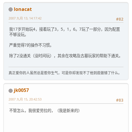
lonacat
2007 九月 13, 14:17:42
#82
我17岁开始玩4，接着玩了3，5，1，6。7玩了一部分，因为配置
不够没玩。
严重觉得7的操作不习惯。
除了2没通关（没时间玩），其余在攻略及古墓玩家的帮助下通关。
真正爱你的人虽然总是惹你生气，可是你却发现不了他到底做错了什么。
jk0057
2007 九月 15, 20:42:53
#83
不管怎么，我很爱劳拉的，（我是新来的）