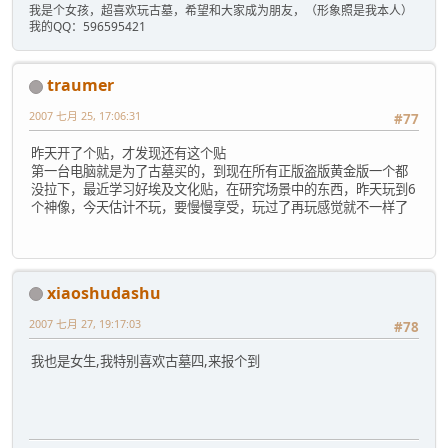
我是个女孩，超喜欢玩古墓，希望和大家成为朋友，（形象照是我本人）
我的QQ：596595421
traumer
2007 七月 25, 17:06:31
#77
昨天开了个贴，才发现还有这个贴
第一台电脑就是为了古墓买的，到现在所有正版盗版黄金版一个都
没拉下，最近学习好埃及文化贴，在研究场景中的东西，昨天玩到6
个神像，今天估计不玩，要慢慢享受，玩过了再玩感觉就不一样了
xiaoshudashu
2007 七月 27, 19:17:03
#78
我也是女生,我特别喜欢古墓四,来报个到