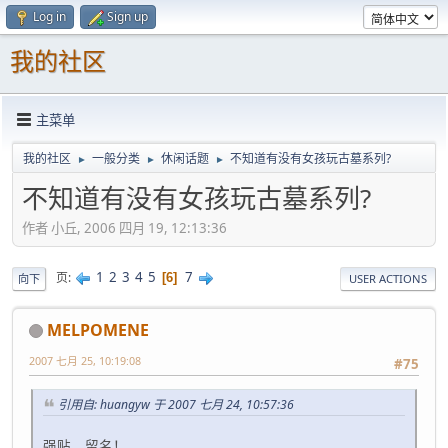
Log in
Sign up
我的社区
主菜单
我的社区
一般分类
休闲话题
不知道有没有女孩玩古墓系列?
►
►
►
不知道有没有女孩玩古墓系列?
作者 小丘, 2006 四月 19, 12:13:36
1
2
3
4
5
7
页
6
向下
USER ACTIONS
MELPOMENE
2007 七月 25, 10:19:08
#75
引用自: huangyw 于 2007 七月 24, 10:57:36
强贴，留名！