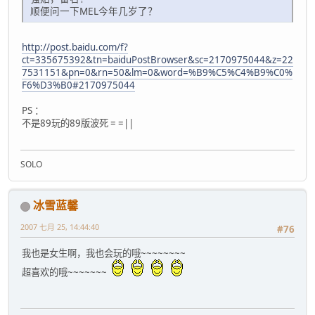
顺便问一下MEL今年几岁了？
http://post.baidu.com/f?
ct=335675392&tn=baiduPostBrowser&sc=2170975044&z=22
7531151&pn=0&rn=50&lm=0&word=%B9%C5%C4%B9%C0%
F6%D3%B0#2170975044
PS ：
不是89玩的89版波死 = =||
SOLO
冰雪蓝馨
2007 七月 25, 14:44:40
#76
我也是女生啊，我也会玩的哦~~~~~~~~
超喜欢的哦~~~~~~~