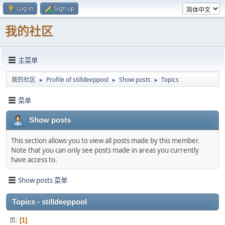
Log in
Sign up
我的社区
主菜单
我的社区
Profile of stilldeeppool
Show posts
Topics
►
►
►
菜单
Show posts
This section allows you to view all posts made by this member.
Note that you can only see posts made in areas you currently
have access to.
Show posts 菜单
Topics - stilldeeppool
页
1