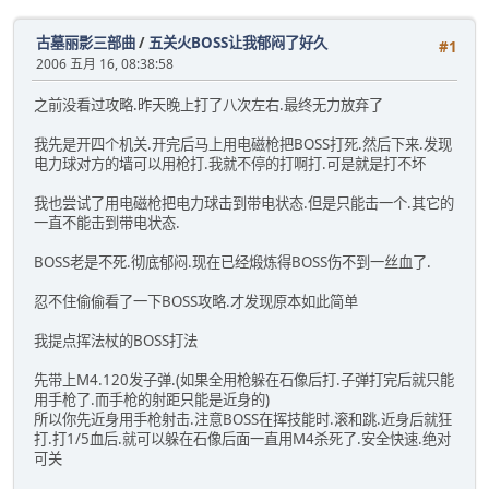
古墓丽影三部曲
/
五关火BOSS让我郁闷了好久
#1
2006 五月 16, 08:38:58
之前没看过攻略.昨天晚上打了八次左右.最终无力放弃了
我先是开四个机关.开完后马上用电磁枪把BOSS打死.然后下来.发现
电力球对方的墙可以用枪打.我就不停的打啊打.可是就是打不坏
我也尝试了用电磁枪把电力球击到带电状态.但是只能击一个.其它的
一直不能击到带电状态.
BOSS老是不死.彻底郁闷.现在已经煅炼得BOSS伤不到一丝血了.
忍不住偷偷看了一下BOSS攻略.才发现原本如此简单
我提点挥法杖的BOSS打法
先带上M4.120发子弹.(如果全用枪躲在石像后打.子弹打完后就只能
用手枪了.而手枪的射距只能是近身的)
所以你先近身用手枪射击.注意BOSS在挥技能时.滚和跳.近身后就狂
打.打1/5血后.就可以躲在石像后面一直用M4杀死了.安全快速.绝对
可关