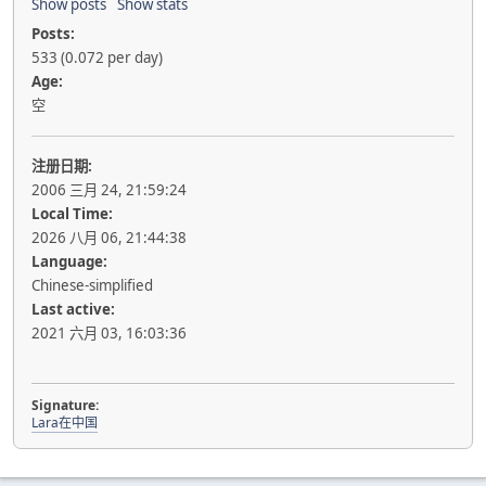
Show posts
Show stats
Posts:
533 (0.072 per day)
Age:
空
注册日期:
2006 三月 24, 21:59:24
Local Time:
2026 八月 06, 21:44:38
Language:
Chinese-simplified
Last active:
2021 六月 03, 16:03:36
Signature:
Lara在中国