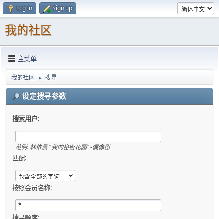
Log in
Sign up
我的社区
主菜单
我的社区
搜寻
►
设定搜寻参数
搜索用户:
范例:
林依晨 "我的秘密花园" -偶像剧
匹配:
按照会员名称:
搜寻顺序: