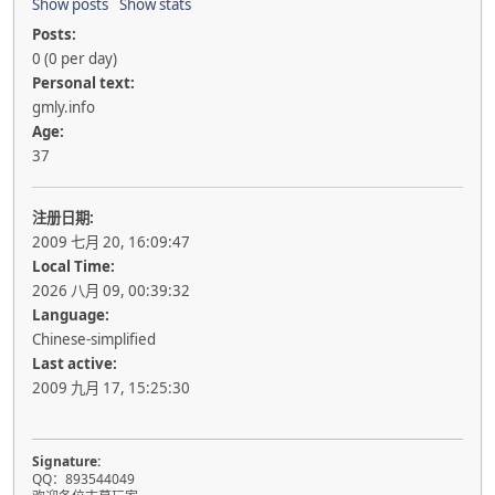
Show posts
Show stats
Posts:
0 (0 per day)
Personal text:
gmly.info
Age:
37
注册日期:
2009 七月 20, 16:09:47
Local Time:
2026 八月 09, 00:39:32
Language:
Chinese-simplified
Last active:
2009 九月 17, 15:25:30
Signature:
QQ：893544049