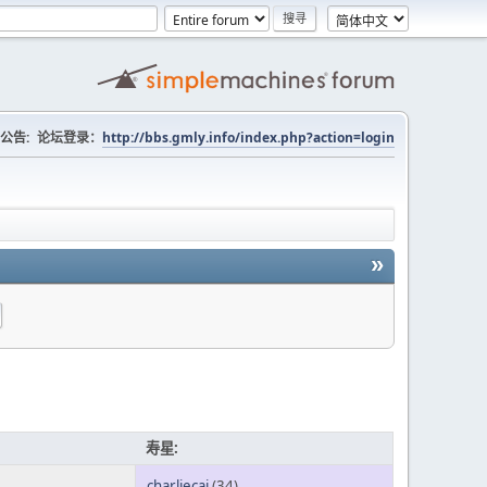
公告:
论坛登录：
http://bbs.gmly.info/index.php?action=login
»
寿星:
charliecai
(34)