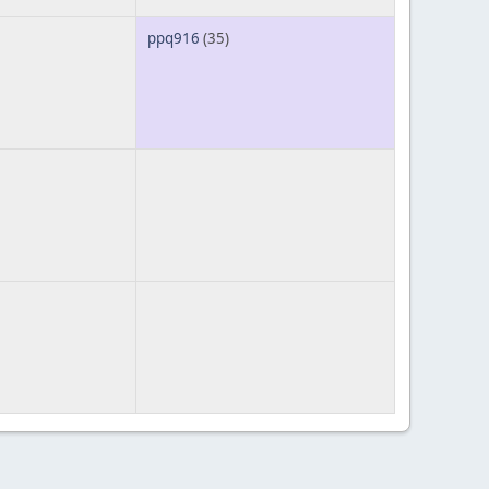
ppq916
(35)