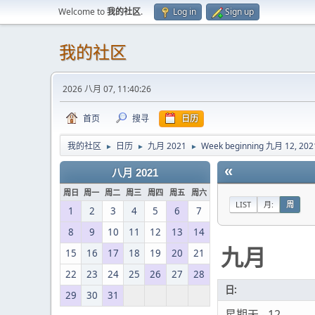
Welcome to
我的社区
.
Log in
Sign up
我的社区
2026 八月 07, 11:40:26
首页
搜寻
日历
我的社区
日历
九月 2021
Week beginning 九月 12, 202
►
►
►
«
八月 2021
周日
周一
周二
周三
周四
周五
周六
LIST
月:
周
1
2
3
4
5
6
7
8
9
10
11
12
13
14
九月
15
16
17
18
19
20
21
22
23
24
25
26
27
28
日:
29
30
31
星期天 - 12