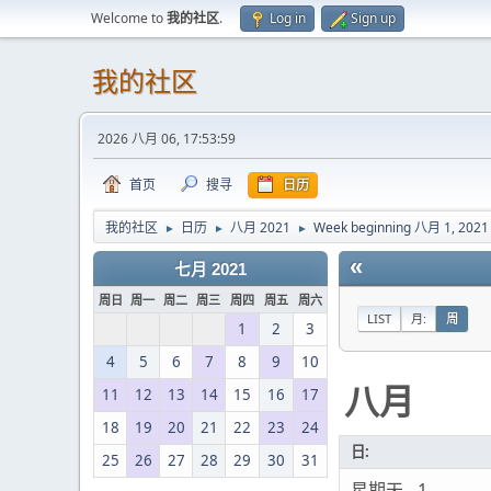
Welcome to
我的社区
.
Log in
Sign up
我的社区
2026 八月 06, 17:53:59
首页
搜寻
日历
我的社区
日历
八月 2021
Week beginning 八月 1, 2021
►
►
►
«
七月 2021
周日
周一
周二
周三
周四
周五
周六
LIST
月:
周
1
2
3
4
5
6
7
8
9
10
八月
11
12
13
14
15
16
17
18
19
20
21
22
23
24
日:
25
26
27
28
29
30
31
星期天 - 1