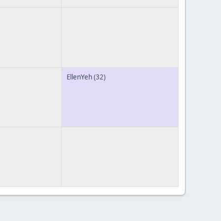
EllenYeh
(32)