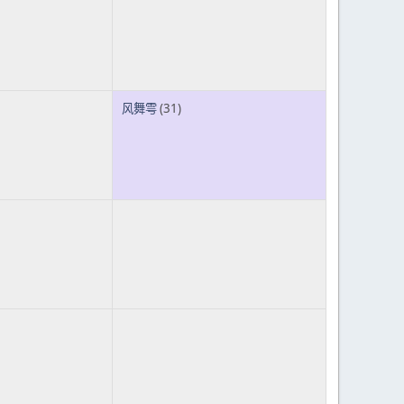
风舞雩
(31)