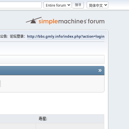
公告:
论坛登录：
http://bbs.gmly.info/index.php?action=login
»
寿星: