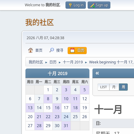
Welcome to
我的社区
.
Log in
Sign up
我的社区
2026 八月 07, 04:28:38
首页
搜寻
日历
我的社区
日历
十一月 2019
Week beginning 十一月 17,
►
►
►
«
十月 2019
周日
周一
周二
周三
周四
周五
周六
LIST
月:
周
1
2
3
4
5
6
7
8
9
10
11
12
十一月
13
14
15
16
17
18
19
20
21
22
23
24
25
26
日:
27
28
29
30
31
星期天 - 17