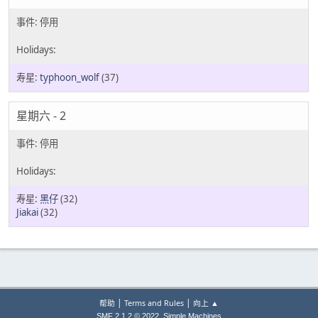
typhoon_wolf
(37)
星期六 - 2
黑仔
(32)
Jiakai
(32)
|
|
帮助
Terms and Rules
向上 ▲
,
SMF 2.1.2 © 2022
Simple Machines