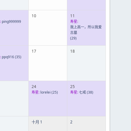
10
11
:
ping999999
寿星:
我上高一，所以我爱
古墓
(29)
17
18
:
ppq916
(35)
24
25
寿星:
lorelei
(25)
寿星:
七戒
(38)
十月 1
2