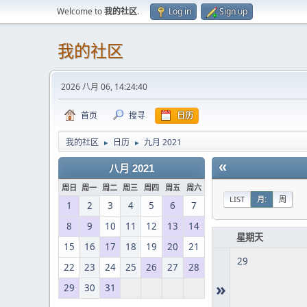
Welcome to
我的社区
.
Log in
Sign up
我的社区
2026 八月 06, 14:24:40
首页
搜寻
日历
我的社区
日历
九月 2021
►
►
«
八月 2021
周日
周一
周二
周三
周四
周五
周六
LIST
月:
周
1
2
3
4
5
6
7
8
9
10
11
12
13
14
星期天
15
16
17
18
19
20
21
29
22
23
24
25
26
27
28
»
29
30
31