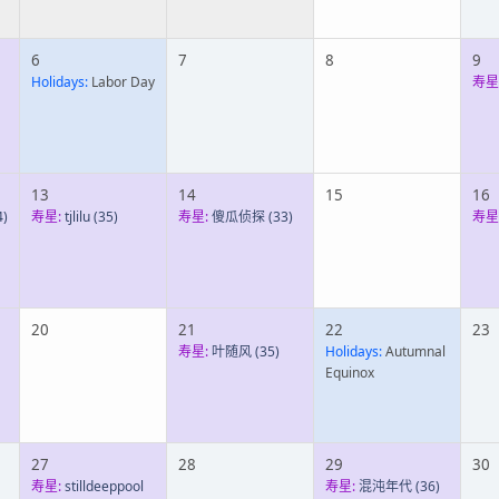
6
7
8
9
Holidays:
Labor Day
寿星
13
14
15
16
4)
寿星:
tjlilu
(35)
寿星:
傻瓜侦探
(33)
寿星
20
21
22
23
寿星:
叶随风
(35)
Holidays:
Autumnal
Equinox
27
28
29
30
寿星:
stilldeeppool
寿星:
混沌年代
(36)