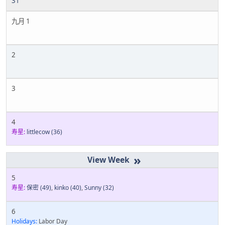
31
九月 1
2
3
4
寿星:
littlecow
(36)
»
5
寿星:
保密
(49)
,
kinko
(40)
,
Sunny
(32)
6
Holidays:
Labor Day