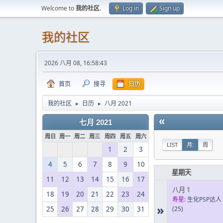
Welcome to
我的社区
.
Log in
Sign up
我的社区
2026 八月 08, 16:58:43
首页
搜寻
日历
我的社区
日历
八月 2021
►
►
«
七月 2021
周日
周一
周二
周三
周四
周五
周六
LIST
月:
周
1
2
3
4
5
6
7
8
9
10
星期天
11
12
13
14
15
16
17
八月 1
18
19
20
21
22
23
24
寿星:
生化PSP达人
»
25
26
27
28
29
30
31
(25)