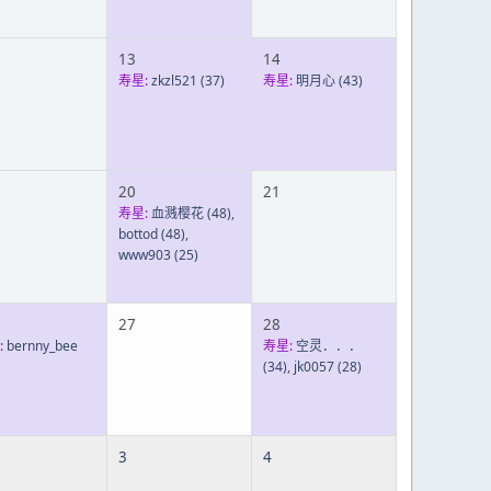
13
14
寿星:
zkzl521
(37)
寿星:
明月心
(43)
20
21
寿星:
血溅樱花
(48)
,
bottod
(48)
,
www903
(25)
27
28
:
bernny_bee
寿星:
空灵．．．
(34)
,
jk0057
(28)
3
4