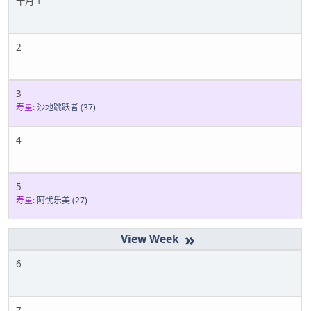
十月 1
2
3
寿星:
沙地跳跃者
(37)
4
5
寿星:
阿忧乐美
(27)
»
6
7