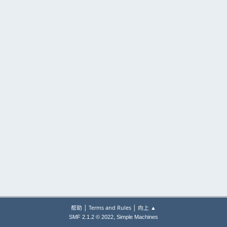
|
|
帮助
Terms and Rules
向上 ▲
,
SMF 2.1.2 © 2022
Simple Machines