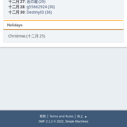
十二月 27
:
恶の魔 (26)
十二月 28
:
g55662924 (30)
十二月 30
:
DestinyID (36)
Holidays
Christmas (十二月 25)
|
|
帮助
Terms and Rules
向上 ▲
,
SMF 2.1.2 © 2022
Simple Machines