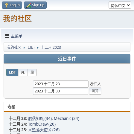
Log in
Sign up
我的社区
主菜单
我的社区
日历
十二月 2023
►
►
近日事件
LIST
月:
周
收件人
寿星
十二月 23
:
鴈落如風 (34)
,
Mechanic (34)
十二月 24
:
TombCraw (20)
十二月 25
:
ㄨ坠落天使ㄨ (26)