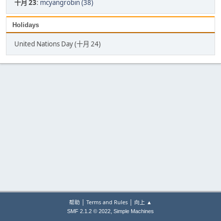
十月 23
:
mcyangrobin (38)
Holidays
United Nations Day (十月 24)
|
|
帮助
Terms and Rules
向上 ▲
,
SMF 2.1.2 © 2022
Simple Machines