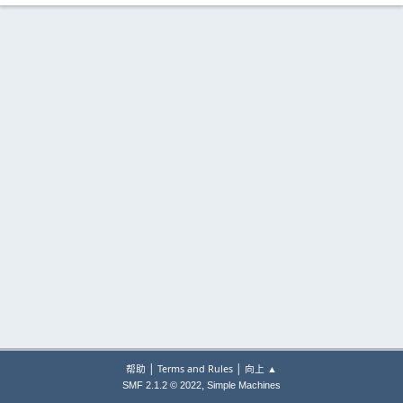
|
|
帮助
Terms and Rules
向上 ▲
,
SMF 2.1.2 © 2022
Simple Machines