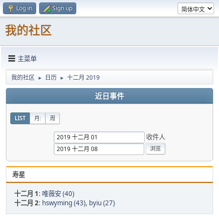
Log in
Sign up
我的社区
主菜单
我的社区
日历
十二月 2019
►
►
近日事件
LIST
月:
周
收件人
寿星
十二月 1
:
唯薇安 (40)
十二月 2
:
hswyming (43)
,
byiu (27)