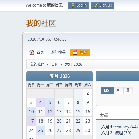
Welcome to
我的社区
.
Log in
Sign up
我的社区
2026 八月 06, 10:46:38
首页
搜寻
日历
我的社区
日历
六月 2026
►
►
五月 2026
周日
周一
周二
周三
周四
周五
周六
LIST
月:
周
1
2
3
4
5
6
7
8
9
10
11
12
13
14
15
16
寿星
17
18
19
20
21
22
23
六月 1
:
cowboy (44)
24
25
26
27
28
29
30
六月 2
:
波坦 (30)