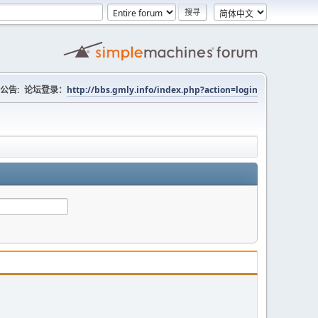
公告:
论坛登录：
http://bbs.gmly.info/index.php?action=login