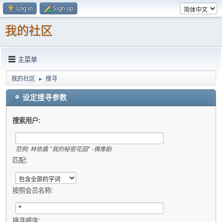
Log in
Sign up
我的社区
主菜单
我的社区
搜寻
►
设定搜寻参数
搜索用户:
范例:
林依晨 "我的秘密花园" -偶像剧
匹配:
按照会员名称:
搜寻顺序: