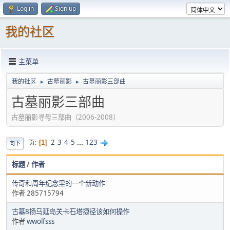
Log in
Sign up
我的社区
主菜单
我的社区
古墓丽影
古墓丽影三部曲
►
►
古墓丽影三部曲
古墓丽影寻母三部曲（2006-2008）
2
3
4
5
...
123
页
1
向下
标题
/
作者
传奇和周年纪念里的一个新动作
作者 285715794
古墓8扬马延岛关卡石塔捷径该如何操作
作者
wwolfsss