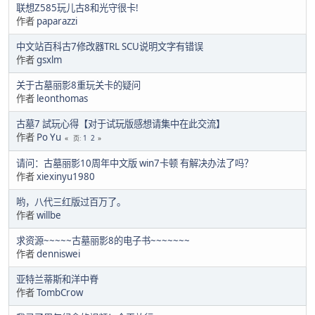
联想Z585玩儿古8和光守很卡!
作者
paparazzi
中文站百科古7修改器TRL SCU说明文字有错误
作者
gsxlm
关于古墓丽影8重玩关卡的疑问
作者
leonthomas
古墓7 試玩心得【对于试玩版感想请集中在此交流】
作者
Po Yu
1
2
页
请问：古墓丽影10周年中文版 win7卡顿 有解决办法了吗？
作者
xiexinyu1980
哟，八代三红版过百万了。
作者
willbe
求资源~~~~~古墓丽影8的电子书~~~~~~~
作者
denniswei
亚特兰蒂斯和洋中脊
作者
TombCrow