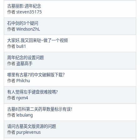
古墓丽影:週年紀念
作者
steven35175
石中剑的3个疑问
作者
WindsonZhL
大家好,我又回来哒~做了一个视频
作者
bu81
周年纪念的设置问题
作者
盗墓高手
哪里有古墓7的中文破解版下载？
作者
Philchu
有人觉得左手键盘很难按嗎?
作者
njxm4
古墓8百科第二关药草数量标示有误！
作者
lebulang
请问古墓英文版资源的问题
作者
purplevenus