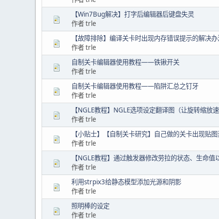
【Win7Bug解决】打字后编辑器后键盘失灵
作者 trle
【故障排除】编译关卡时出现内存错误提示的解决办
作者 trle
自制关卡编辑器使用教程——铁锹开关
作者 trle
自制关卡编辑器使用教程——陷阱汇总之钉牙
作者 trle
【NGLE教程】NGLE选项设定翻译图（让旋转缩
作者 trle
【小贴士】【自制关卡研究】自己做的关卡出现贴图
作者 trle
【NGLE教程】通过触发器修改劳拉的状态、生命值
作者 trle
利用strpix3给静态模型添加光源和阴影
作者 trle
照明棒的设定
作者 trle