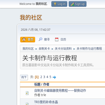
Welcome to
我的社区
.
Log in
Sign up
我的社区
2026 八月 08, 17:42:37
首页
搜寻
日历
我的社区
自制关卡
关卡分站资料
关卡制作与运行教程
►
►
►
关卡制作与运行教程
原古墓丽影中文站关卡分站关卡制作和关卡工具资料。
2
3
4
5
页
1
向下
标题
/
作者
自制关卡编辑器使用教程——替换动作
作者 trle
TR3里的补命水晶