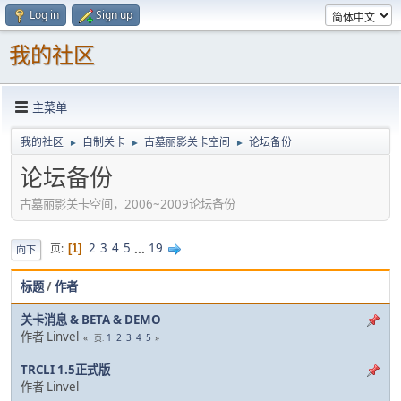
Log in
Sign up
我的社区
主菜单
我的社区
自制关卡
古墓丽影关卡空间
论坛备份
►
►
►
论坛备份
古墓丽影关卡空间，2006~2009论坛备份
2
3
4
5
...
19
页
1
向下
标题
/
作者
关卡消息 & BETA & DEMO
作者 Linvel
1
2
3
4
5
页
TRCLI 1.5正式版
作者 Linvel