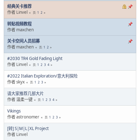
经典关卡推荐
作者 Linvel
1
2
页
转贴视频教程
作者 maxchen
关卡空间人员招募
作者 maxchen
1
2
页
#2030 TR4 Gold Fading Light
作者 Linvel
1
2
3
4
页
#2022 Italian Exploration/意大利探险
作者 skyx
1
2
3
页
请大家推荐几部大片
作者 温柔一键
1
2
3
4
页
Vikings
作者 astronomer
1
2
3
页
[转] S|M|L|XL Project
作者 Linvel