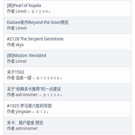
[转]Pearl of Kojada
作者 Linvel
1
2
3
4
页
EssGee新作Beyond the Scion预览
作者 Linvel
#2128 The Serpent Gemstone
作者 skyx
[转]Mission: Revisited
作者 Linvel
关于1502
作者 温柔一键
1
2
3
4
5
6
页
关于“经典关卡推荐”的一点建议
作者 astronomer
1
2
3
4
页
#1925 罗马第六胜利军团
作者 yingxian
1
2
页
关卡：猎户星座 预览
作者 astronomer