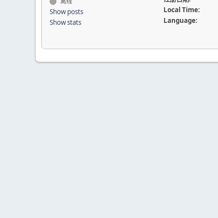
离线
Local Time:
Show posts
Language:
Show stats