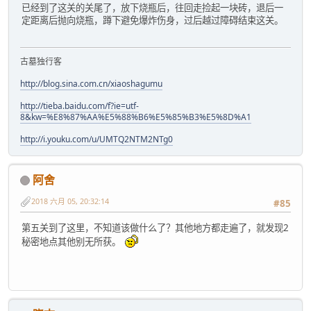
已经到了这关的关尾了，放下烧瓶后，往回走捡起一块砖，退后一
定距离后抛向烧瓶，蹲下避免爆炸伤身，过后越过障碍结束这关。
古墓独行客
http://blog.sina.com.cn/xiaoshagumu
http://tieba.baidu.com/f?ie=utf-
8&kw=%E8%87%AA%E5%88%B6%E5%85%B3%E5%8D%A1
http://i.youku.com/u/UMTQ2NTM2NTg0
阿舍
2018 六月 05, 20:32:14
#85
第五关到了这里，不知道该做什么了？其他地方都走遍了，就发现2
秘密地点其他别无所获。