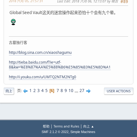
2018 六月 05, 21:57:31
Last Edit
: 2018 六月 06, 12:13:07 by 晓古
#89
Global Seed Vault这关的迷宫操作起来恐怕十个会有九个晕。
古墓独行客
http://blog.sina.com.cn/xiaoshagumu
http://tieba.baidu.com/f?ie=utf-
8&kw=%E8%87%AA%E5%88%B6%E5%85%B3%E5%8D%A1
http://i.youku.com/u/UMTQ2NTM2NTg0
1
2
3
4
5
7
8
9
10
...
27
页
6
向上
USER ACTIONS
|
|
帮助
Terms and Rules
向上 ▲
,
SMF 2.1.2 © 2022
Simple Machines