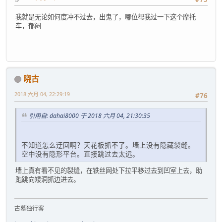
我就是无论如何度冲不过去，出鬼了，哪位帮我过一下这个摩托
车，郁闷
晓古
2018 六月 04, 22:29:19
#76
引用自: dahai8000 于 2018 六月 04, 21:30:35
不知道怎么迂回啊？天花板抓不了。墙上没有隐藏裂缝。
空中没有隐形平台。直接跳过去太远。
墙上真有看不见的裂缝，在铁丝网处下拉平移过去到凹室上去，助
跑跳向矮洞抓边进去。
古墓独行客