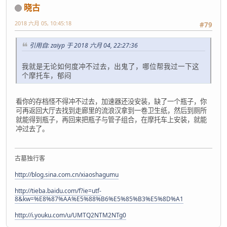
晓古
2018 六月 05, 10:45:18
#79
引用自: zaiyp 于 2018 六月 04, 22:27:36
我就是无论如何度冲不过去，出鬼了，哪位帮我过一下这
个摩托车，郁闷
看你的存档怪不得冲不过去，加速器还没安装，缺了一个瓶子，你
可再返回大厅去找到走廊里的流浪汉拿到一卷卫生纸，然后到厕所
就能得到瓶子，再回来把瓶子与管子组合，在摩托车上安装，就能
冲过去了。
古墓独行客
http://blog.sina.com.cn/xiaoshagumu
http://tieba.baidu.com/f?ie=utf-
8&kw=%E8%87%AA%E5%88%B6%E5%85%B3%E5%8D%A1
http://i.youku.com/u/UMTQ2NTM2NTg0