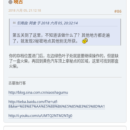
晓古
2018 六月 05, 21:12:18
#86
引用自: 阿舍 于 2018 六月 05, 20:32:14
第五关到了这里，不知道该做什么了？其他地方都走遍
了，就发现2秘密地点其他别无所获。
你的存档位置进门后，左边绿色叶子处就是要继续操作的，但是缺
了一盒火柴，再回到黄色汽车顶上拿秘点的区域，这里可找到那盒
火柴。
古墓独行客
http://blog.sina.com.cn/xiaoshagumu
http://tieba.baidu.com/f?ie=utf-
8&kw=%E8%87%AA%E5%88%B6%E5%85%B3%E5%8D%A1
http://i.youku.com/u/UMTQ2NTM2NTg0