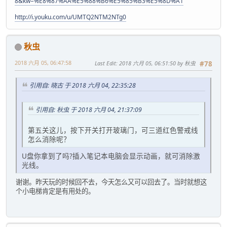
8&kw=%E8%87%AA%E5%88%B6%E5%85%B3%E5%8D%A1
http://i.youku.com/u/UMTQ2NTM2NTg0
秋虫
2018 六月 05, 06:47:58
Last Edit
: 2018 六月 05, 06:51:50 by 秋虫
#78
引用自: 晓古 于 2018 六月 04, 22:35:28
引用自: 秋虫 于 2018 六月 04, 21:37:09
第五关这儿，按下开关打开玻璃门，可三道红色警戒线
怎么消除呢？
U盘你拿到了吗?插入笔记本电脑会显示动画，就可消除激
光线。
谢谢。昨天玩的时候回不去，今天怎么又可以回去了。当时就想这
个小电梯肯定是有用处的。