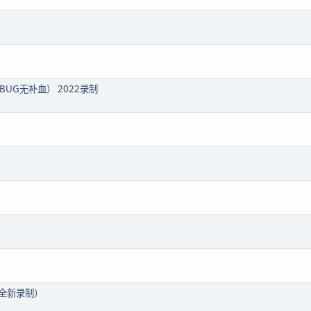
UG无补血） 2022录制
2全新录制）