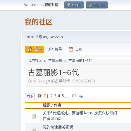
Welcome to
我的社区
.
Log in
Sign up
我的社区
2026 八月 09, 14:55:18
首页
搜寻
日历
我的社区
古墓丽影
古墓丽影1~6代
►
►
古墓丽影1~6代
Core Design 的古墓时代（1996-2003）
2
3
4
5
...
101
页
1
向下
标题
/
作者
关于6代结尾处，劳拉和 Karel 是怎么认识的
作者
xtimz
我的快速通关视频