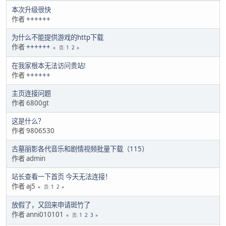
本次升级很快
作者
++++++
为什么不能提供游戏的http下载
作者
++++++
1
2
页
在我家根本无法访问贵站!
作者
++++++
主页连接问题
作者 6800gt
这是什么？
作者 9806530
古墓丽影各代音乐和剧情视频批量下载（115）
作者 admin
站长查看一下首页 今天无法连接！
作者 aj5
1
2
页
放假了，又回来申请斑竹了
作者 anni010101
1
2
3
页