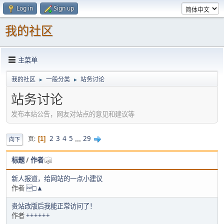
Log in
Sign up
我的社区
主菜单
我的社区
一般分类
站务讨论
►
►
站务讨论
发布本站公告，网友对站点的意见和建议等
2
3
4
5
...
29
页
1
向下
标题
/
作者
新人报道，给网站的一点小建议
作者
□▲
贵站改版后我能正常访问了！
作者
++++++