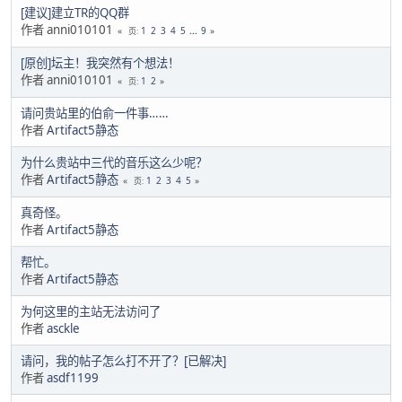
[建议]建立TR的QQ群
作者 anni010101
1
2
3
4
5
...
9
页
[原创]坛主！我突然有个想法！
作者 anni010101
1
2
页
请问贵站里的伯俞一件事……
作者
Artifact5静态
为什么贵站中三代的音乐这么少呢？
作者
Artifact5静态
1
2
3
4
5
页
真奇怪。
作者
Artifact5静态
帮忙。
作者
Artifact5静态
为何这里的主站无法访问了
作者
asckle
请问，我的帖子怎么打不开了？[已解决]
作者
asdf1199