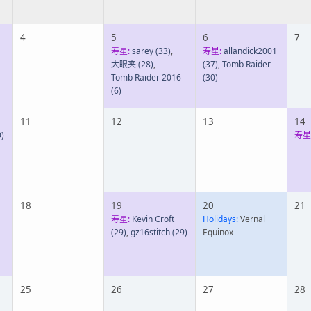
4
5
6
7
寿星:
sarey
(33)
,
寿星:
allandick2001
大眼夹
(28)
,
(37)
,
Tomb Raider
Tomb Raider 2016
(30)
(6)
11
12
13
14
)
寿星
18
19
20
21
寿星:
Kevin Croft
Holidays:
Vernal
(29)
,
gz16stitch
(29)
Equinox
25
26
27
28