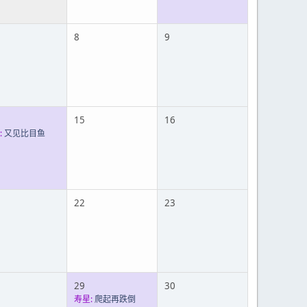
8
9
15
16
:
又见比目鱼
22
23
29
30
寿星:
爬起再跌倒