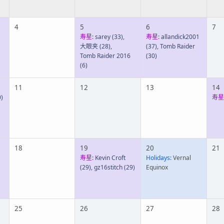
4
5
6
7
寿星:
sarey
(33)
,
寿星:
allandick2001
大眼夹
(28)
,
(37)
,
Tomb Raider
Tomb Raider 2016
(30)
(6)
11
12
13
14
)
寿星
18
19
20
21
寿星:
Kevin Croft
Holidays:
Vernal
(29)
,
gz16stitch
(29)
Equinox
25
26
27
28