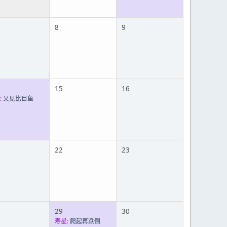
8
9
15
16
:
又见比目鱼
22
23
29
30
寿星:
爬起再跌倒