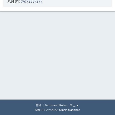
八月 31
:
cwc7233 (27)
|
|
帮助
Terms and Rules
向上 ▲
,
SMF 2.1.2 © 2022
Simple Machines