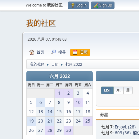
Welcome to
我的社区
.
Log in
Sign up
我的社区
2026 八月 07, 01:48:03
首页
搜寻
日历
我的社区
日历
七月 2022
►
►
六月 2022
周日
周一
周二
周三
周四
周五
周六
LIST
月:
周
1
2
3
4
5
6
7
8
9
10
11
12
13
14
15
16
17
18
寿星
19
20
21
22
23
24
25
七月 7
:
EnjoyL (28)
26
27
28
29
30
七月 9
:
603 (36)
,
楠仁