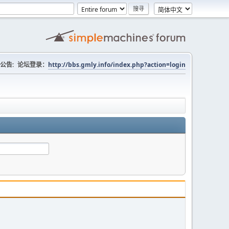
公告:
论坛登录：
http://bbs.gmly.info/index.php?action=login