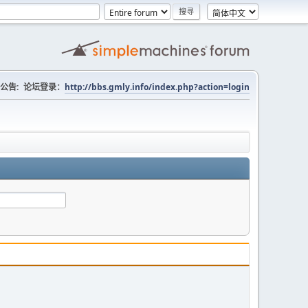
公告:
论坛登录：
http://bbs.gmly.info/index.php?action=login