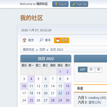
Welcome to
我的社区
.
Log in
Sign up
我的社区
2026 八月 07, 20:32:26
首页
搜寻
日历
我的社区
日历
五月 2022
►
►
四月 2022
周日
周一
周二
周三
周四
周五
周六
LIST
月:
周
1
2
3
4
5
6
7
8
9
10
11
12
13
14
15
16
寿星
17
18
19
20
21
22
23
六月 1
:
cowboy (40)
24
25
26
27
28
29
30
六月 2
:
波坦 (26)