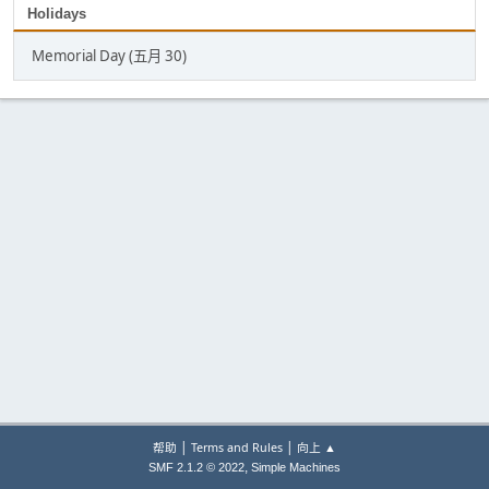
Holidays
Memorial Day (五月 30)
|
|
帮助
Terms and Rules
向上 ▲
,
SMF 2.1.2 © 2022
Simple Machines