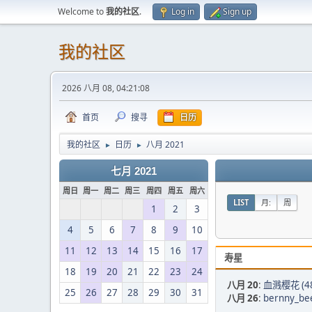
Welcome to
我的社区
.
Log in
Sign up
我的社区
2026 八月 08, 04:21:08
首页
搜寻
日历
我的社区
日历
八月 2021
►
►
七月 2021
周日
周一
周二
周三
周四
周五
周六
LIST
月:
周
1
2
3
4
5
6
7
8
9
10
11
12
13
14
15
16
17
寿星
18
19
20
21
22
23
24
八月 20
:
血溅樱花 (4
25
26
27
28
29
30
31
八月 26
:
bernny_bee