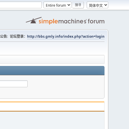
公告:
论坛登录：
http://bbs.gmly.info/index.php?action=login