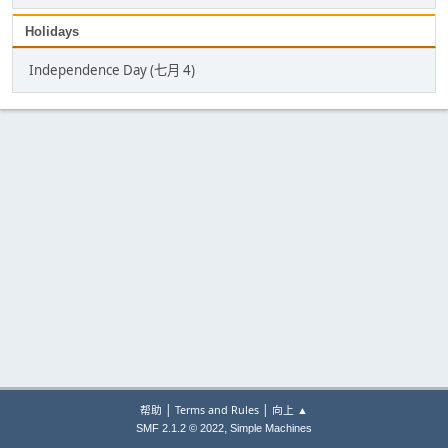
Holidays
Independence Day (七月 4)
|
|
帮助
Terms and Rules
向上 ▲
,
SMF 2.1.2 © 2022
Simple Machines