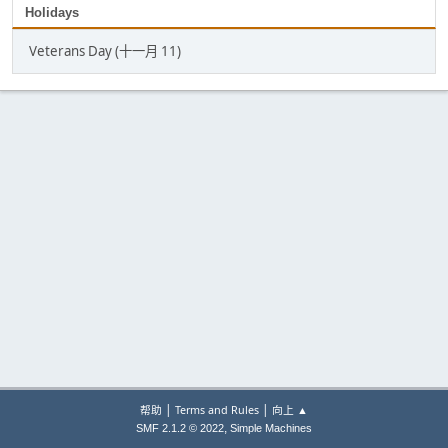
Holidays
Veterans Day (十一月 11)
|
|
帮助
Terms and Rules
向上 ▲
,
SMF 2.1.2 © 2022
Simple Machines