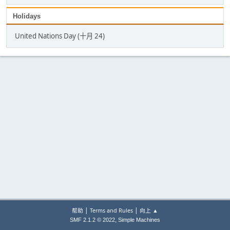
Holidays
United Nations Day (十月 24)
|
|
帮助
Terms and Rules
向上 ▲
,
SMF 2.1.2 © 2022
Simple Machines