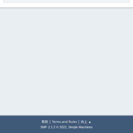
|
|
帮助
Terms and Rules
向上 ▲
,
SMF 2.1.2 © 2022
Simple Machines