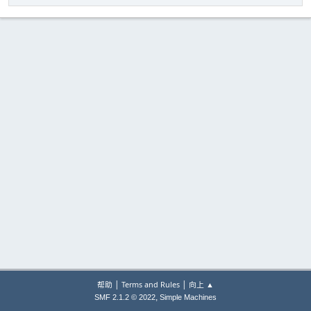
|
|
帮助
Terms and Rules
向上 ▲
,
SMF 2.1.2 © 2022
Simple Machines