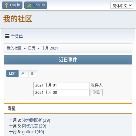
Log in
Sign up
我的社区
主菜单
我的社区
日历
十月 2021
►
►
近日事件
LIST
月:
周
收件人
寿星
十月 3
:
沙地跳跃者 (39)
十月 5
:
阿忧乐美 (29)
十月 8
:
galford (40)