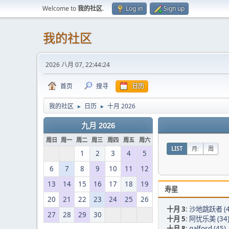
Welcome to
我的社区
.
Log in
Sign up
我的社区
2026 八月 07, 22:44:24
首页
搜寻
日历
我的社区
日历
十月 2026
►
►
九月 2026
周日
周一
周二
周三
周四
周五
周六
LIST
月:
周
1
2
3
4
5
6
7
8
9
10
11
12
13
14
15
16
17
18
19
寿星
20
21
22
23
24
25
26
十月 3
:
沙地跳跃者 (4
27
28
29
30
十月 5
:
阿忧乐美 (34
十月 8
:
galford (45)