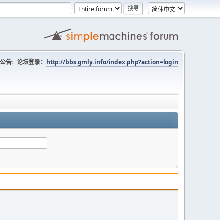
公告:
论坛登录：
http://bbs.gmly.info/index.php?action=login