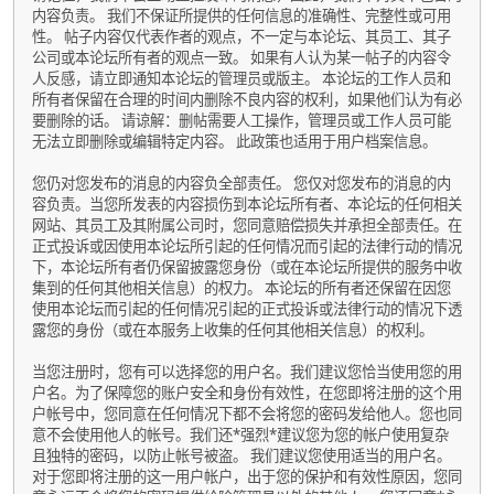
内容负责。 我们不保证所提供的任何信息的准确性、完整性或可用
性。 帖子内容仅代表作者的观点，不一定与本论坛、其员工、其子
公司或本论坛所有者的观点一致。 如果有人认为某一帖子的内容令
人反感，请立即通知本论坛的管理员或版主。 本论坛的工作人员和
所有者保留在合理的时间内删除不良内容的权利，如果他们认为有必
要删除的话。 请谅解：删帖需要人工操作，管理员或工作人员可能
无法立即删除或编辑特定内容。 此政策也适用于用户档案信息。
您仍对您发布的消息的内容负全部责任。 您仅对您发布的消息的内
容负责。当您所发表的内容损伤到本论坛所有者、本论坛的任何相关
网站、其员工及其附属公司时，您同意赔偿损失并承担全部责任。在
正式投诉或因使用本论坛所引起的任何情况而引起的法律行动的情况
下，本论坛所有者仍保留披露您身份（或在本论坛所提供的服务中收
集到的任何其他相关信息）的权力。 本论坛的所有者还保留在因您
使用本论坛而引起的任何情况引起的正式投诉或法律行动的情况下透
露您的身份（或在本服务上收集的任何其他相关信息）的权利。
当您注册时，您有可以选择您的用户名。我们建议您恰当使用您的用
户名。为了保障您的账户安全和身份有效性，在您即将注册的这个用
户帐号中，您同意在任何情况下都不会将您的密码发给他人。您也同
意不会使用他人的帐号。我们还*强烈*建议您为您的帐户使用复杂
且独特的密码，以防止帐号被盗。 我们建议您使用适当的用户名。
对于您即将注册的这一用户帐户，出于您的保护和有效性原因，您同