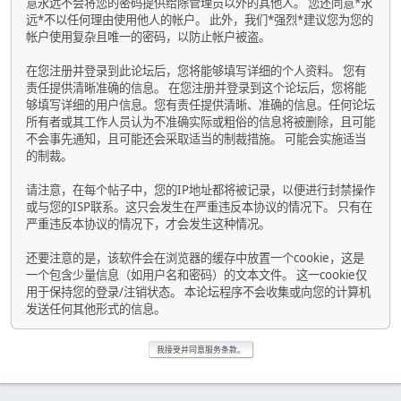
意永远不会将您的密码提供给除管理员以外的其他人。 您还同意*永
远*不以任何理由使用他人的帐户。 此外，我们*强烈*建议您为您的
帐户使用复杂且唯一的密码，以防止帐户被盗。
在您注册并登录到此论坛后，您将能够填写详细的个人资料。 您有
责任提供清晰准确的信息。 在您注册并登录到这个论坛后，您将能
够填写详细的用户信息。您有责任提供清晰、准确的信息。任何论坛
所有者或其工作人员认为不准确实际或粗俗的信息将被删除，且可能
不会事先通知，且可能还会采取适当的制裁措施。 可能会实施适当
的制裁。
请注意，在每个帖子中，您的IP地址都将被记录，以便进行封禁操作
或与您的ISP联系。这只会发生在严重违反本协议的情况下。 只有在
严重违反本协议的情况下，才会发生这种情况。
还要注意的是，该软件会在浏览器的缓存中放置一个cookie，这是
一个包含少量信息（如用户名和密码）的文本文件。 这一cookie仅
用于保持您的登录/注销状态。 本论坛程序不会收集或向您的计算机
发送任何其他形式的信息。