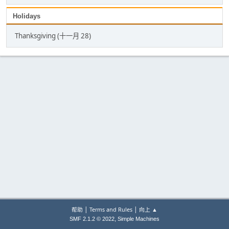
Holidays
Thanksgiving (十一月 28)
|
|
帮助
Terms and Rules
向上 ▲
,
SMF 2.1.2 © 2022
Simple Machines