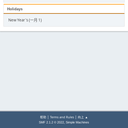
Holidays
New Year's (一月 1)
|
|
帮助
Terms and Rules
向上 ▲
,
SMF 2.1.2 © 2022
Simple Machines