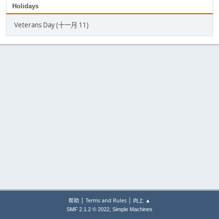
Holidays
Veterans Day (十一月 11)
|
|
帮助
Terms and Rules
向上 ▲
,
SMF 2.1.2 © 2022
Simple Machines